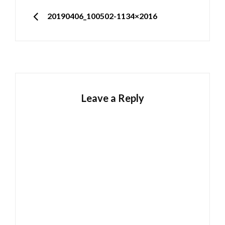
Navigation
PREVIOUS
20190406_100502-1134×2016
Leave a Reply