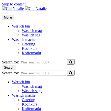
Skip to content
CuliNatalie
Menu
Wer ich bin
Was ich mag
Was ich sag›
Was ich mache
Catering
Kochkurs
Koffermarkt
Search for:
Search
Search for:
Wer ich bin
Was ich mag
Was ich sag›
Was ich mache
Catering
Kochkurs
Koffermarkt