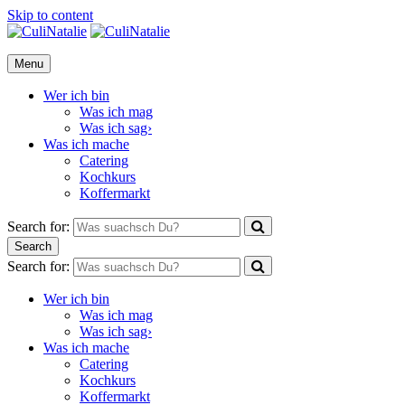
Skip to content
CuliNatalie
Menu
Wer ich bin
Was ich mag
Was ich sag›
Was ich mache
Catering
Kochkurs
Koffermarkt
Search for:
Search
Search for:
Wer ich bin
Was ich mag
Was ich sag›
Was ich mache
Catering
Kochkurs
Koffermarkt