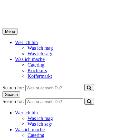
CuliNatalie
Menu
Wer ich bin
Was ich mag
Was ich sag›
Was ich mache
Catering
Kochkurs
Koffermarkt
Search for:
Search
Search for:
Wer ich bin
Was ich mag
Was ich sag›
Was ich mache
Catering