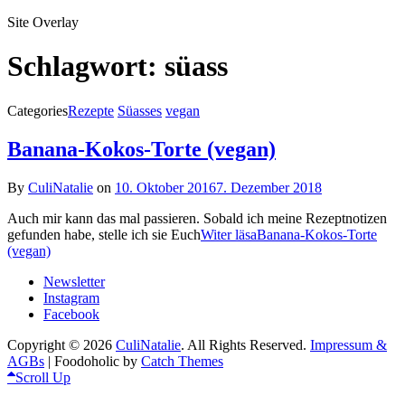
Site Overlay
Schlagwort:
süass
Categories
Rezepte
Süasses
vegan
Banana-Kokos-Torte (vegan)
By
CuliNatalie
on
10. Oktober 2016
7. Dezember 2018
Auch mir kann das mal passieren. Sobald ich meine Rezeptnotizen
gefunden habe, stelle ich sie Euch
Witer läsa
Banana-Kokos-Torte
(vegan)
Newsletter
Instagram
Facebook
Copyright © 2026
CuliNatalie
. All Rights Reserved.
Impressum &
AGBs
| Foodoholic by
Catch Themes
Scroll Up