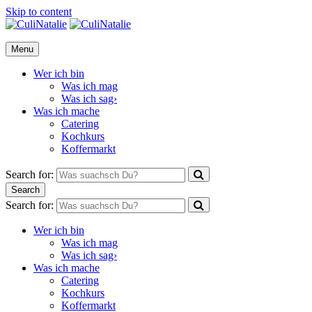
Skip to content
CuliNatalie
Menu
Wer ich bin
Was ich mag
Was ich sag›
Was ich mache
Catering
Kochkurs
Koffermarkt
Search for:
Search
Search for:
Wer ich bin
Was ich mag
Was ich sag›
Was ich mache
Catering
Kochkurs
Koffermarkt