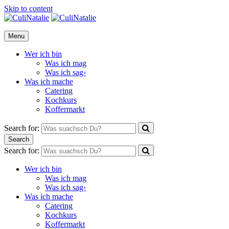
Skip to content
CuliNatalie
Menu
Wer ich bin
Was ich mag
Was ich sag›
Was ich mache
Catering
Kochkurs
Koffermarkt
Search for:
Search
Search for:
Wer ich bin
Was ich mag
Was ich sag›
Was ich mache
Catering
Kochkurs
Koffermarkt