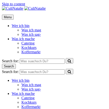
Skip to content
CuliNatalie
Menu
Wer ich bin
Was ich mag
Was ich sag›
Was ich mache
Catering
Kochkurs
Koffermarkt
Search for:
Search
Search for:
Wer ich bin
Was ich mag
Was ich sag›
Was ich mache
Catering
Kochkurs
Koffermarkt