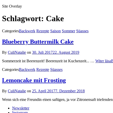
Site Overlay
Schlagwort:
Cake
Categories
Backwerk
Rezepte
Saison
Sommer
Süasses
Blueberry Buttermilk Cake
By
CuliNatalie
on
30. Juli 2017
22. August 2019
Sommerzeit ist Beerenzeit! Beerenzeit ist Kuchenzeit... …
Witer läsa
B
Categories
Backwerk
Rezepte
Süasses
Lemoncake mit Frosting
By
CuliNatalie
on
25. April 2017
7. Dezember 2018
Wenn sich eine Freundin einen saftigen, ja vor Zitronensaft triefende
Newsletter
Instagram