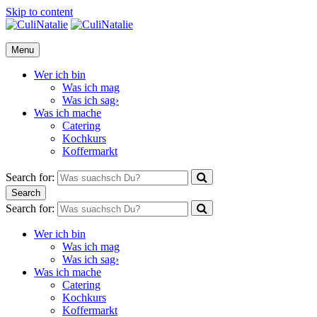
Skip to content
CuliNatalie
Menu
Wer ich bin
Was ich mag
Was ich sag›
Was ich mache
Catering
Kochkurs
Koffermarkt
Search for:
Search
Search for:
Wer ich bin
Was ich mag
Was ich sag›
Was ich mache
Catering
Kochkurs
Koffermarkt