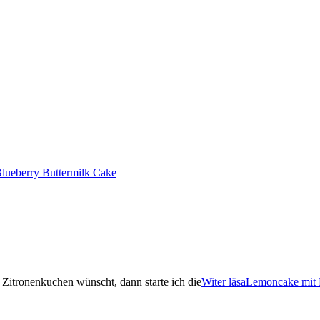
lueberry Buttermilk Cake
n Zitronenkuchen wünscht, dann starte ich die
Witer läsa
Lemoncake mit 