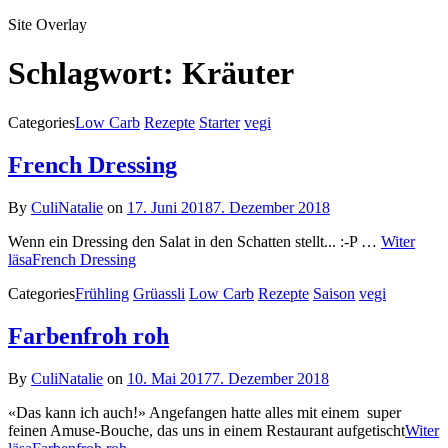
Site Overlay
Schlagwort:
Kräuter
Categories
Low Carb
Rezepte
Starter
vegi
French Dressing
By
CuliNatalie
on
17. Juni 2018
7. Dezember 2018
Wenn ein Dressing den Salat in den Schatten stellt... :-P …
Witer
läsa
French Dressing
Categories
Frühling
Grüassli
Low Carb
Rezepte
Saison
vegi
Farbenfroh roh
By
CuliNatalie
on
10. Mai 2017
7. Dezember 2018
«Das kann ich auch!» Angefangen hatte alles mit einem super
feinen Amuse-Bouche, das uns in einem Restaurant aufgetischt
Witer