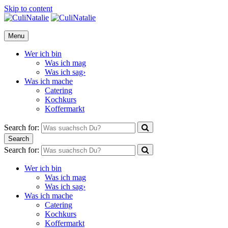
Skip to content
CuliNatalie
Menu
Wer ich bin
Was ich mag
Was ich sag›
Was ich mache
Catering
Kochkurs
Koffermarkt
Search for:
Search
Search for:
Wer ich bin
Was ich mag
Was ich sag›
Was ich mache
Catering
Kochkurs
Koffermarkt